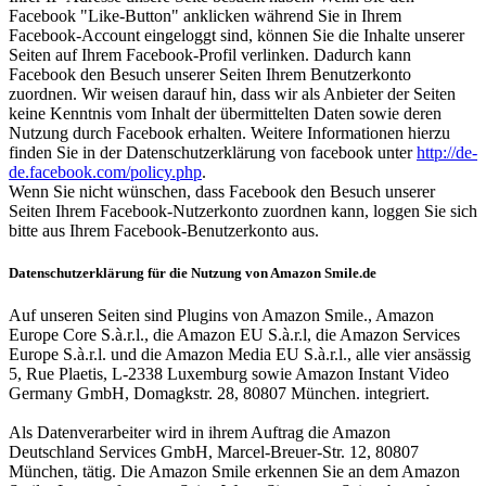
Facebook "Like-Button" anklicken während Sie in Ihrem
Facebook-Account eingeloggt sind, können Sie die Inhalte unserer
Seiten auf Ihrem Facebook-Profil verlinken. Dadurch kann
Facebook den Besuch unserer Seiten Ihrem Benutzerkonto
zuordnen. Wir weisen darauf hin, dass wir als Anbieter der Seiten
keine Kenntnis vom Inhalt der übermittelten Daten sowie deren
Nutzung durch Facebook erhalten. Weitere Informationen hierzu
finden Sie in der Datenschutzerklärung von facebook unter
http://de-
de.facebook.com/policy.php
.
Wenn Sie nicht wünschen, dass Facebook den Besuch unserer
Seiten Ihrem Facebook-Nutzerkonto zuordnen kann, loggen Sie sich
bitte aus Ihrem Facebook-Benutzerkonto aus.
Datenschutzerklärung für die Nutzung von Amazon Smile.de
Auf unseren Seiten sind Plugins von Amazon Smile., Amazon
Europe Core S.à.r.l., die Amazon EU S.à.r.l, die Amazon Services
Europe S.à.r.l. und die Amazon Media EU S.à.r.l., alle vier ansässig
5, Rue Plaetis, L-2338 Luxemburg sowie Amazon Instant Video
Germany GmbH, Domagkstr. 28, 80807 München. integriert.
Als Datenverarbeiter wird in ihrem Auftrag die Amazon
Deutschland Services GmbH, Marcel-Breuer-Str. 12, 80807
München, tätig. Die Amazon Smile erkennen Sie an dem Amazon