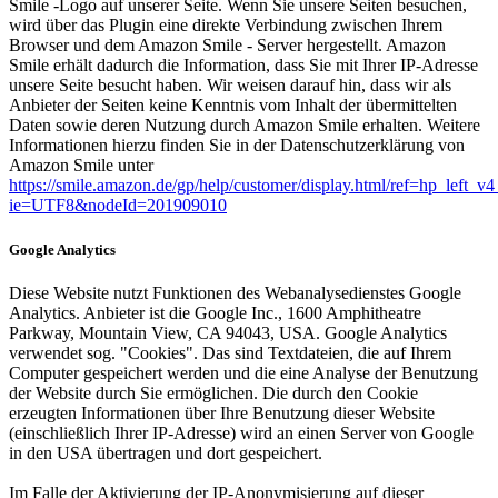
Smile -Logo auf unserer Seite. Wenn Sie unsere Seiten besuchen,
wird über das Plugin eine direkte Verbindung zwischen Ihrem
Browser und dem Amazon Smile - Server hergestellt. Amazon
Smile erhält dadurch die Information, dass Sie mit Ihrer IP-Adresse
unsere Seite besucht haben. Wir weisen darauf hin, dass wir als
Anbieter der Seiten keine Kenntnis vom Inhalt der übermittelten
Daten sowie deren Nutzung durch Amazon Smile erhalten. Weitere
Informationen hierzu finden Sie in der Datenschutzerklärung von
Amazon Smile unter
https://smile.amazon.de/gp/help/customer/display.html/ref=hp_left_v4
ie=UTF8&nodeId=201909010
Google Analytics
Diese Website nutzt Funktionen des Webanalysedienstes Google
Analytics. Anbieter ist die Google Inc., 1600 Amphitheatre
Parkway, Mountain View, CA 94043, USA. Google Analytics
verwendet sog. "Cookies". Das sind Textdateien, die auf Ihrem
Computer gespeichert werden und die eine Analyse der Benutzung
der Website durch Sie ermöglichen. Die durch den Cookie
erzeugten Informationen über Ihre Benutzung dieser Website
(einschließlich Ihrer IP-Adresse) wird an einen Server von Google
in den USA übertragen und dort gespeichert.
Im Falle der Aktivierung der IP-Anonymisierung auf dieser