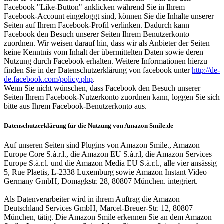
Facebook "Like-Button" anklicken während Sie in Ihrem
Facebook-Account eingeloggt sind, können Sie die Inhalte unserer
Seiten auf Ihrem Facebook-Profil verlinken. Dadurch kann
Facebook den Besuch unserer Seiten Ihrem Benutzerkonto
zuordnen. Wir weisen darauf hin, dass wir als Anbieter der Seiten
keine Kenntnis vom Inhalt der übermittelten Daten sowie deren
Nutzung durch Facebook erhalten. Weitere Informationen hierzu
finden Sie in der Datenschutzerklärung von facebook unter
http://de-
de.facebook.com/policy.php
.
Wenn Sie nicht wünschen, dass Facebook den Besuch unserer
Seiten Ihrem Facebook-Nutzerkonto zuordnen kann, loggen Sie sich
bitte aus Ihrem Facebook-Benutzerkonto aus.
Datenschutzerklärung für die Nutzung von Amazon Smile.de
Auf unseren Seiten sind Plugins von Amazon Smile., Amazon
Europe Core S.à.r.l., die Amazon EU S.à.r.l, die Amazon Services
Europe S.à.r.l. und die Amazon Media EU S.à.r.l., alle vier ansässig
5, Rue Plaetis, L-2338 Luxemburg sowie Amazon Instant Video
Germany GmbH, Domagkstr. 28, 80807 München. integriert.
Als Datenverarbeiter wird in ihrem Auftrag die Amazon
Deutschland Services GmbH, Marcel-Breuer-Str. 12, 80807
München, tätig. Die Amazon Smile erkennen Sie an dem Amazon