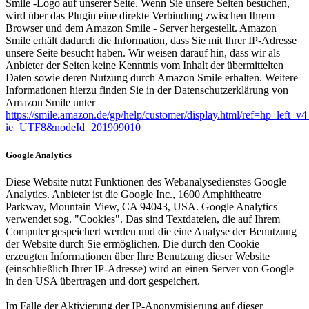
Smile -Logo auf unserer Seite. Wenn Sie unsere Seiten besuchen,
wird über das Plugin eine direkte Verbindung zwischen Ihrem
Browser und dem Amazon Smile - Server hergestellt. Amazon
Smile erhält dadurch die Information, dass Sie mit Ihrer IP-Adresse
unsere Seite besucht haben. Wir weisen darauf hin, dass wir als
Anbieter der Seiten keine Kenntnis vom Inhalt der übermittelten
Daten sowie deren Nutzung durch Amazon Smile erhalten. Weitere
Informationen hierzu finden Sie in der Datenschutzerklärung von
Amazon Smile unter
https://smile.amazon.de/gp/help/customer/display.html/ref=hp_left_v4
ie=UTF8&nodeId=201909010
Google Analytics
Diese Website nutzt Funktionen des Webanalysedienstes Google
Analytics. Anbieter ist die Google Inc., 1600 Amphitheatre
Parkway, Mountain View, CA 94043, USA. Google Analytics
verwendet sog. "Cookies". Das sind Textdateien, die auf Ihrem
Computer gespeichert werden und die eine Analyse der Benutzung
der Website durch Sie ermöglichen. Die durch den Cookie
erzeugten Informationen über Ihre Benutzung dieser Website
(einschließlich Ihrer IP-Adresse) wird an einen Server von Google
in den USA übertragen und dort gespeichert.
Im Falle der Aktivierung der IP-Anonymisierung auf dieser