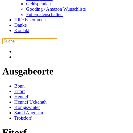
Geldspenden
Gooding / Amazon Wunschliste
Futterpatenschaften
Hilfe bekommen
Danke
Kontakt
Ausgabeorte
Bonn
Eitorf
Hennef
Hennef Uckerath
Königswinter
Sankt Augustin
Troisdorf
Eitorf